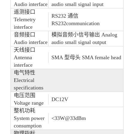
Audio interface
audio small signal input
遥测接口
RS232 通信
Telemetry
RS232communication
interface
音频接口
模拟音频小信号输出 Analog
Audio interface
audio small signal output
天线接口
Antenna
SMA 型母头 SMA female head
interface
电气特性
Electrical
specifications
电压范围
DC12V
Voltage range
整机功耗
System power
<33W@33dBm
consumption
物理指标