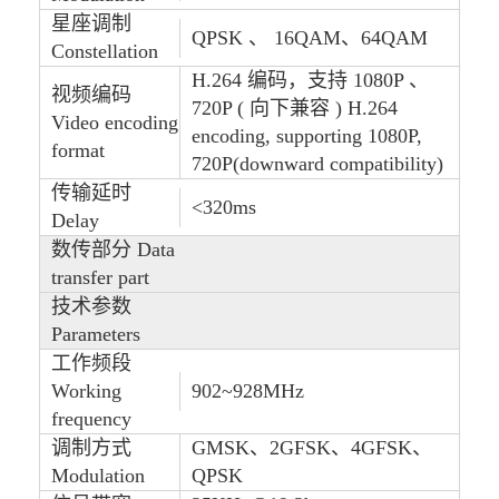
星座调制
QPSK 、 16QAM、64QAM
Constellation
H.264 编码，支持 1080P 、
视频编码
720P ( 向下兼容 ) H.264
Video encoding
encoding, supporting 1080P,
format
720P(downward compatibility)
传输延时
<320ms
Delay
数传部分 Data
transfer part
技术参数
Parameters
工作频段
Working
902~928MHz
frequency
调制方式
GMSK、2GFSK、4GFSK、
Modulation
QPSK