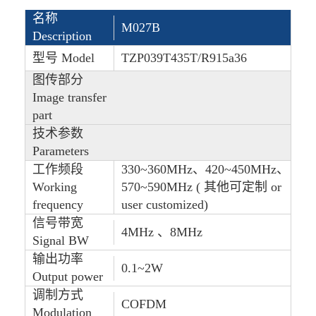
名称
M027B
Description
型号 Model
TZP039T435T/R915a36
图传部分
Image transfer
part
技术参数
Parameters
工作频段
330~360MHz、420~450MHz、
Working
570~590MHz ( 其他可定制 or
frequency
user customized)
信号带宽
4MHz 、8MHz
Signal BW
输出功率
0.1~2W
Output power
调制方式
COFDM
Modulation