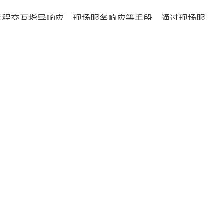
远程交互指导响应、现场服务响应等手段。通过现场服
传真及电子邮件等方式，对用户提出的技术上的求助和咨
，尽最大力量向用户提供技术上的服务和指导。
服务支持
解决方案
关于天则
下载中心
服务承诺