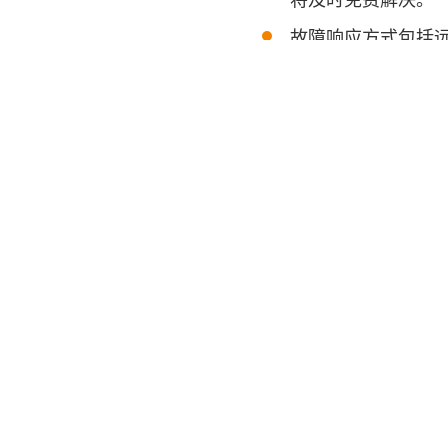
故障响应方式包括
务、电 话指导、
询予以积极响 应
产品中心
无人机图数电台
无人机地面基站